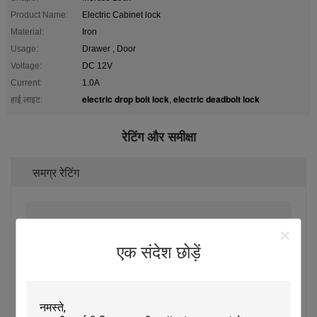
Product Name:
Electric Cabinet lock
Material:
Iron
Usage:
Drawer , Door
Voltage:
DC 12V
Current:
1.0A
electric drop bolt lock
electric deadbolt lock
हाई लाइट:
,
रेटिंग और समीक्षा
समग्र रेटिंग
5.0
एक संदेश छोड़ें
इस आपूर्तिकर्ता के लिए 50 समीक्षाओं पर आधारित
समीक्षा लिखें