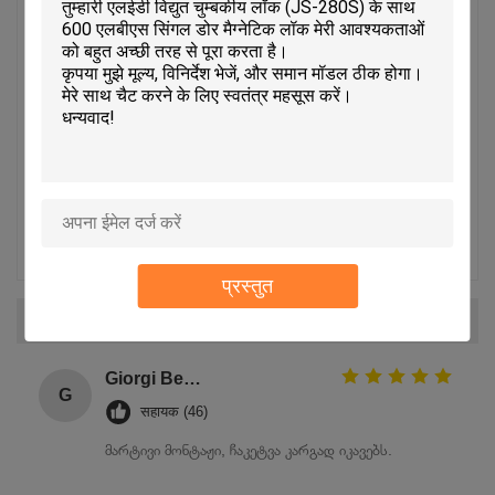
रेटिंग स्नैपशॉट
निम्नलिखित सभी रेटिंग का वितरण है
5 सितारे
100%
4 सितारे
0%
3 सितारे
0%
2 सितारे
0%
1 सितारे
0%
प्रस्तुत
सभी समीक्षाएँ
Giorgi Beridze
G
सहायक (46)
მარტივი მონტაჟი, ჩაკეტვა კარგად იკავებს.