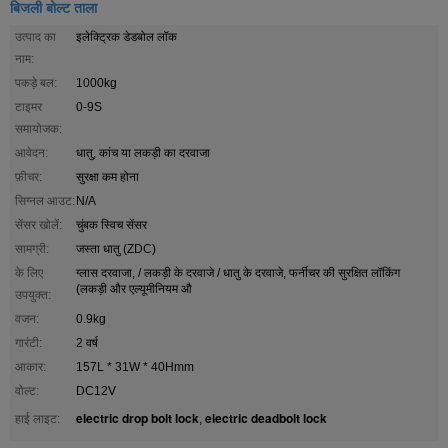
बिजली बोल्ट ताला
उत्पाद का
इलेक्ट्रिक डेडबोल लॉक
नाम:
पकड़े बल:
1000kg
टाइमर
0-9S
समायोजक:
आवेदन:
धातु, कांच या लकड़ी का दरवाजा
फ़ीचर:
सुरक्षा कम होना
सिग्नल आउट:
N/A
सेंसर खोलें:
चुंबक स्विच सेंसर
सामग्री:
जस्ता धातु (ZDC)
के लिए
ग्लास दरवाजा, / लकड़ी के दरवाजे / धातु के दरवाजे, फर्नीचर की सुरक्षित लॉकिंग
(लकड़ी और एल्यूमीनियम औ
उपयुक्त:
वजन:
0.9kg
गारंटी:
2 वर्ष
आकार:
157L * 31W * 40Hmm
वोल्ट:
DC12V
electric drop bolt lock
electric deadbolt lock
हाई लाइट:
,