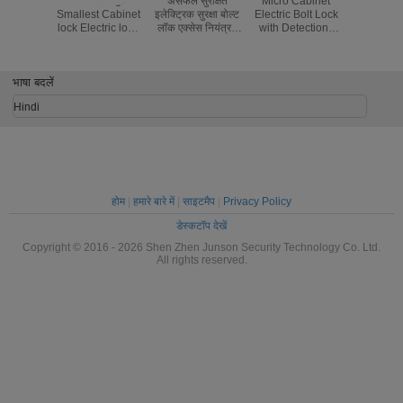
New design
असफल सुरक्षित
Micro Cabinet
पावर सेविंग इ
Smallest Cabinet
इलेक्ट्रिक सुरक्षा बोल्ट
Electric Bolt Lock
बोल्ट लॉक क
lock Electric lock
लॉक एक्सेस नियंत्रण
with Detection ,
एलईडी इंडि
of iron
1000 किलो होल्डिंग
Electric Mortise
210SLD 
material/12V
फोर्स
Lock
लाइफस्
भाषा बदलें
Hindi
होम
|
हमारे बारे में
|
साइटमैप
|
Privacy Policy
डेस्कटॉप देखें
Copyright © 2016 - 2026 Shen Zhen Junson Security Technology Co. Ltd.
All rights reserved.