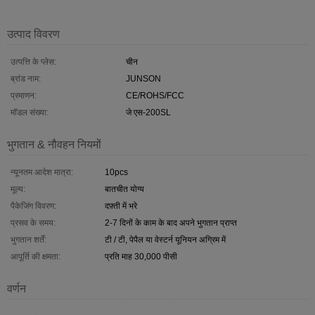
उत्पाद विवरण
उत्पत्ति के प्लेस:
चीन
ब्रांड नाम:
JUNSON
प्रमाणन:
CE/ROHS/FCC
मॉडल संख्या:
जे एस-200SL
भुगतान & नौवहन नियमों
न्यूनतम आदेश मात्रा:
10pcs
मूल्य:
बातचीत योग्य
पैकेजिंग विवरण:
दफ़्ती में भरे
प्रसव के समय:
2-7 दिनों के काम के बाद अपने भुगतान प्राप्त
भुगतान शर्तें:
टी / टी, पेपैल या वेस्टर्न यूनियन अग्रिम में
आपूर्ति की क्षमता:
प्रति माह 30,000 पीसी
वर्णन