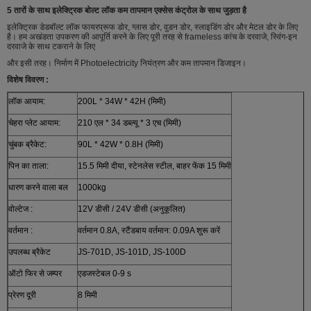
5 तारों के साथ इलेक्ट्रिक बोल्ट लॉक कम तापमान एक्सेस कंट्रोल के साथ जुड़ता है
इलेक्ट्रिक डेडबॉल्ट लॉक फायरप्रूफ डोर, ग्लास डोर, वुडन डोर, स्लाइडिंग डोर और मेटल डोर के लिए
है। हम अखंडता उपकरण की आपूर्ति करने के लिए पूरी तरह से frameless कांच के दरवाजे, स्विंग-इन
दरवाजे के साथ टकराने के लिए
और इसी तरह। निर्माण में Photoelectricity नियंत्रण और कम तापमान डिजाइन।
विशेष विवरण :
लॉक आयाम:
200L * 34W * 42H (मिमी)
चेहरा प्लेट आयाम:
210 एल * 34 डब्ल्यू * 3 एच (मिमी)
चुंबक ब्रैकेट:
90L * 42W * 0.8H (मिमी)
पिन का ताला:
15.5 मिमी दीया, स्टेनलेस स्टील, बाहर फेंक 15 मिमी
धारण करने वाला बल
1000kg
वोल्टेज :
12V डीसी / 24V डीसी (अनुकूलित)
वर्तमान :
वर्तमान 0.8A, स्टैंडबाय वर्तमान: 0.09A शुरू करें
उपलब्ध ब्रैकेट
JS-701D, JS-101D, JS-100D
ऑटो फिर से जम्पर
एडजस्टेबल 0-9 s
प्रेरण दूरी
8 मिमी