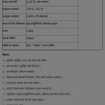
सतह अस्थायी:
≦ 10 ℃, कम तापमान
संचालन तापमान:
-10 ℃ - 55 ℃
उपयुक्त आर्द्रता:
0-90% (गैर संघनक)
ताला के लिए परिष्करण
हाई एल्युमिनियम, कैरुलस लाइन
वजन:
0.9kg
मानक पैकिंग:
10pcs
डिब्बों का आकार:
53L * 30W * 14H (सेमी)
विवरण:
१। सुरक्षित सुरक्षित, ताला बंद करने की शक्ति
२। कम तापमान, सुरक्षित और टिकाऊ।
३। कम बिजली, पर्यावरण संरक्षण।
४। विशेष फोटो-बिजली नियंत्रण, तीन चरणों वर्तमान आवेदन।
५। 500000 चक्रों वाला लंबा जीवन।
६। MOV रिवर्स करंट प्रोटेक्शन प्रदान करता है।
।। सुपीरियर स्ट्रेंथ एल्युमिनियम एलॉय, सॉलिड स्टेनलेस स्टील बोल्ट।
।। वर्तमान लोड करने के लिए डबल सुरक्षा।