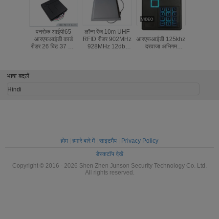
पनरोक आईपी65
लॉन्ग रेंज 10m UHF
प्लास्टिक पासवर्ड और
Waterproof Sta
आरएफआईडी कार्ड
RFID रीडर 902MHz
आरएफआईडी 125khz
Alone RFID
रीडर 26 बिट 37 बिट
928MHz 12dbi
दरवाजा अभिगम
Access C
विगेंड आउटपुट स्वरूप
पोलराइज़्ड एंटीना
नियंत्रण आरएफआईडी
System
रीडर
Plastic H
भाषा बदलें
Hindi
होम
|
हमारे बारे में
|
साइटमैप
|
Privacy Policy
डेस्कटॉप देखें
Copyright © 2016 - 2026 Shen Zhen Junson Security Technology Co. Ltd.
All rights reserved.