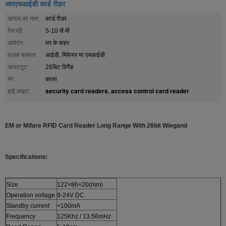
आरएफआईडी कार्ड रीडर
उत्पाद का नाम:
कार्ड रीडर
रेंज पढ़ें:
5-10 सें.मी
आवेदन:
घर के बाहर
पाठक प्रकार:
आईडी, मिफेयर या एचआईडी
आउटपुट:
26बिट विगैंड
रंग:
काला
security card readers
access control card reader
हाई लाइट:
,
EM or Mifare RFID Card Reader Long Range With 26bit Wiegand
Specifications:
Size
122×86×20(mm)
Operation voltage
9-24V DC
Standby current
<100mA
Frequency
125Khz / 13.56mHz