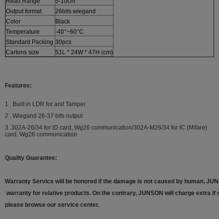
Read Range
5-10cm
Output format
26bits wiegand
Color
Black
Temperature
-40°~60°C
Standard Packing
30pcs
Cartons size
51L * 24W * 47H (cm)
Features:
1 . Built in LDR for anit Tamper
2 . Wiegand 26-37 bits output
3 .302A-26/34 for ID card, Wg26 communication/302A-M26/34 for IC (Mifare)
card, Wg26 communication
Quality Guarantee:
Warranty Service will be honored if the damage is not caused by human, JU
warranty for relative products. On the contrary, JUNSON will charge extra if 
please browse our service center.