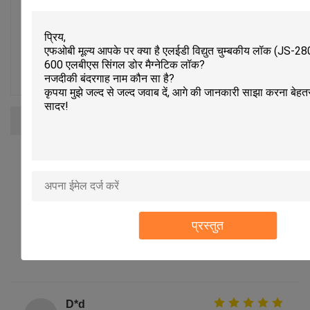
100%
4 सितारे
0%
3 सितारे
0%
2 सितारे
0%
1 सितारे
0%
सभी समीक्षाएँ
Patrick
P
सहायक (1)
It's always a pleasure dealing with this company,
we have bought many times, they supply quality
प्रस्तुत
products and provide great service, we will
definitely continue doing business in the future .
D*d