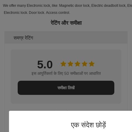
We offer many Electronic lock, like: Magnetic door lock, Electric deadbolt lock, Elect
Electronic lock. Door lock. Access control.
रेटिंग और समीक्षा
समग्र रेटिंग
5.0
इस आपूर्तिकर्ता के लिए 50 समीक्षाओं पर आधारित
समीक्षा लिखें
रेटिंग स्नैपशॉट
निम्नलिखित सभी रेटिंग का वितरण है
एक संदेश छोड़ें
5 सितारे