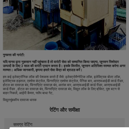
गुणवत्ता की गारंटी:
यदि मानव द्वारा नुकसान नहीं पहुंचाता है तो वारंटी सेवा को सम्मानित किया जाएगा, जूनसन रिश्तेदार
उत्पादों के लिए 3 साल की वारंटी प्रदान करता है।
इसके विपरीत, जूनसन अतिरिक्त मरम्मत करेगा अगर
मरम्मत।
अधिक जानकारी, कृपया हमारे सेवा केंद्र को ब्राउज़ करें।
हम कई इलेक्ट्रॉनिक लॉक की पेशकश करते हैं जैसे: इलेक्ट्रोमैग्नेटिक लॉक, इलेक्ट्रिक बोल्ट लॉक,
इलेक्ट्रिक हड़ताल, एक्सेस कंट्रोल, फ़िंगरप्रिंट एक्सेस कंट्रोल, पैनिक बार, आरएफआईडी कार्ड रीडर,
होटल का दरवाज़ा बंद, फिंगरप्रिंट दरवाज़ा बंद, आतंक बार, आरएफआईडी कार्ड रीडर, आरएफआईडी
कार्ड रीडर , होटल का दरवाज़ा बंद, फिंगरप्रिंट दरवाज़ा बंद, विद्युत लॉक के लिए ब्रैकेट, पुश बटन से
बाहर निकलें, आईपी कैमरा, फ्लैप बाधा गेट,
विद्युतचुंबकीय दरवाजा धारक
रेटिंग और समीक्षा
समग्र रेटिंग