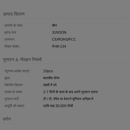
उत्पाद विवरण
उत्पत्ति के प्लेस:
चीन
ब्रांड नाम:
JUNSON
प्रमाणन:
CE/ROHS/FCC
मॉडल संख्या:
जे एस-134
भुगतान & नौवहन नियमों
न्यूनतम आदेश मात्रा:
10pcs
मूल्य:
बातचीत योग्य
पैकेजिंग विवरण:
दफ़्ती में भरे
प्रसव के समय:
2-7 दिनों के काम के बाद अपने भुगतान प्राप्त
भुगतान शर्तें:
टी / टी, पेपैल या वेस्टर्न यूनियन अग्रिम में
आपूर्ति की क्षमता:
प्रति माह 30,000 पीसी
वर्णन