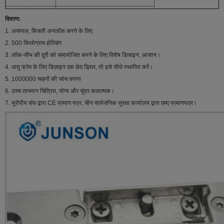
सामग्री:
जस्ता मिश्रधातु
विवरण:
वोल्टेज :
12 वी डीसी / 24 वी डीसी (अनुकूलित)
1. असफल, बिजली अनलॉक करने के लिए
2. 500 किलोग्राम होल्डिंग
वर्तमान :
650mA
3. लॉक-जीभ की दूरी को समायोजित करने के लिए विशेष डिजाइन, आसान।
उपलब्ध लॉक
रिम लॉक, मैकेनिकल लॉक
4. धातु फ्रेम के लिए डिज़ाइन एक छेद ड्रिल, तो इसे सीधे स्थापित करें।
के लिए उपयुक्त
संकीर्ण लकड़ी के दरवाजे, संकीर्ण धातु के दरवाजे
5. 1000000 चक्रों की जांच करना
ख़ास डिज़ाइन
किसी प्रकार को ताला जीभ को समायोजित करें
6. उच्च तापमान चित्रित, योग्य और सुंदर कलात्मक।
7. यूरोपीय संघ द्वारा CE प्रमाण पत्र, चीन सार्वजनिक सुरक्षा कार्यालय द्वारा एमए प्रमाणपत्र।
भूतल अस्थायी:
≦ 20 ℃,
संचालन तापमान:
-10 ℃ - 55 ℃
उपयुक्त आर्द्रता:
0-90% (गैर-संघनक)
लॉक के लिए परिष्करण
कोटिंग निकल
वजन:
0.3kg
मानक पैकिंग:
60pcs
डिब्बों के आकार:
54 एल * 20W * 30.5 एच (सेमी)