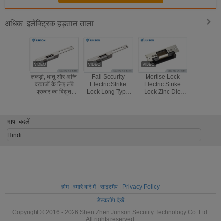
इलेक्ट्रिक हड़ताल ताला
अधिक
लकड़ी, धातु और अग्नि
Fail Security
Mortise Lock
स्टेनलेस स्टी
दरवाजों के लिए लंबे
Electric Strike
Electric Strike
के साथ ग्ला
प्रकार का विद्युत
Lock Long Type
Lock Zinc Die
इलेक्ट्रिक
स्ट्राइक लॉक
Holding Strength
Casting ANSI
ताला, विफल 
800kg
Standard
भाषा बदलें
Hindi
होम
|
हमारे बारे में
|
साइटमैप
|
Privacy Policy
डेस्कटॉप देखें
Copyright © 2016 - 2026 Shen Zhen Junson Security Technology Co. Ltd.
All rights reserved.