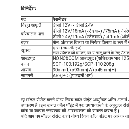
विनिर्देशः
पद
पैरामीटर
विद्युत आपूर्ति
डीसी 12V ~ डीसी 24V
डीसी 12V/18mA (स्टैंडबाय) /75mA (ऑपरे
परिचालन धारा
डीसी 24V/11mA (स्टैंडबाय) / 4 1mA (ऑप
बज़र
मौन, अंतराल विलाप या निरंतर विलाप के रूप में स
दो रंग (लाल और हरा)
सूचक
लाल संकेतक को चमकने, बंद या चालू करने के लिए सेट क
आउटपुट
NO,NC&COM आउटपुट ((अधिकतम भार 12
वजन
SCP-100:192g/SCP-110:208g
आयाम
90mm(L) x93mm(W) x45mm(H)
सामग्री
ABS,PC ((पारदर्शी भाग)
न्यू मॉडल रीसेट करने योग्य स्विच कॉल पॉइंट आधुनिक अग्नि अलार्
उपकरण है।इस उन्नत कॉल पॉइंट में एक उपयोगकर्ता के अनुकूल रीसेट 
कांच या व्यापक रखरखाव की आवश्यकता को समाप्त करता है।
यदि आप नए मॉडल रीसेट करने योग्य स्विच कॉल पॉइंट पर अधिक जानकार