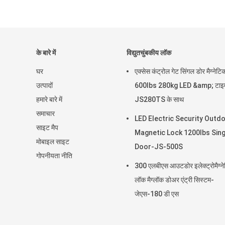
के बारे में
विद्युतचुंबकीय लॉक
घर
एक्सेस कंट्रोल गेट सिंगल डोर मैग्नेट
उत्पादों
600lbs 280kg LED &amp; टाइ
हमारे बारे में
JS280TS के साथ
समाचार
LED Electric Security Outd
साइट मैप
Magnetic Lock 1200lbs Sing
मोबाइल साइट
Door-JS-500S
गोपनीयता नीति
300 एलबीएस आउटडोर इलेक्ट्रोमैग्न
लॉक मैग्लॉक डोअर एंट्री सिस्टम-
जेएस-180 डी एस